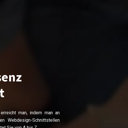
senz
t
erreicht man, indem man an
hen Webdesign-Schnittstellen
et Sie von A bis Z.